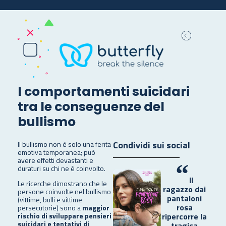
I comportamenti suicidari
tra le conseguenze del
bullismo
Condividi sui social
Il bullismo non è solo una ferita
emotiva temporanea; può
avere effetti devastanti e
“
duraturi su chi ne è coinvolto.
Il
Le ricerche dimostrano che le
ragazzo dai
persone coinvolte nel bullismo
pantaloni
(vittime, bulli e vittime
rosa
persecutorie) sono a
maggior
ripercorre la
rischio di sviluppare pensieri
suicidari e tentativi di
tragica