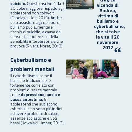
suicidio
. Questo rischio è da 3
vicenda di
a 5 volte maggiore rispetto agli
Andrea,
adolescenti non coinvolti
vittima di
(Espelage, Holt, 2013). Anche
bullismo e
solo assistere agli episodi di
cyberbullismo,
bullismo può aumentare il
che si tolse
rischio di suicidio, a causa del
la vita il 20
senso di impotenza e della
sensibilità interpersonale che
novembre
provoca (Rivers, Noret, 2013).
2012
“
Cyberbullismo e
problemi mentali
Il cyberbullismo, come il
bullismo tradizionale, è
fortemente correlato con
problemi di salute mentale
come
depressione, ansia e
bassa autostima
. Gli
adolescenti che subiscono
cyberbullismo sono più inclini
ad avere problemi di salute,
assenze scolastiche e voti
bassi (Kowalski, Limber, 2013).