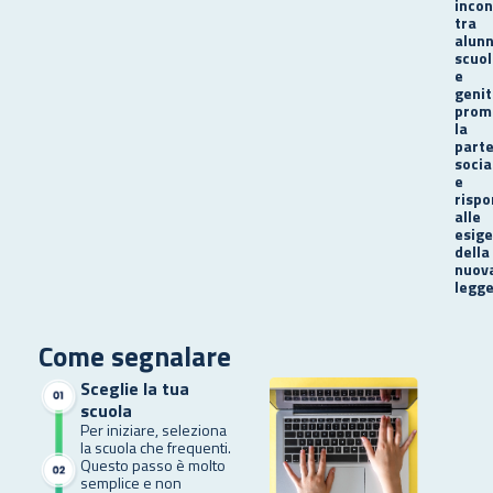
incon
tra
alunn
scuol
e
genit
prom
la
parte
socia
e
risp
alle
esig
della
nuov
legge
Come segnalare
Sceglie la tua
scuola
Per iniziare, seleziona
la scuola che frequenti.
Questo passo è molto
semplice e non